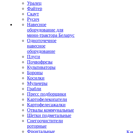
Уралец
Файтер
Скаут
Русич
Навесное
оборудование для
мини-трактора Беларус
Одноточечное
навесное
оборудование
Плуги
Почвофрезы
Культиваторы
Бороны
Косилки
Мульчеры
Грабли
Пресс подборщики
Картофелекопатели
Картофелесажалки
Отвалы коммунальные
Щетки подметальные
Снегоочистители
роторные
Фронтальные
Ка