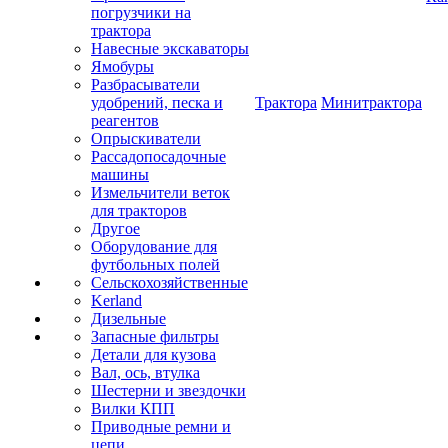
погрузчики на
трактора
Навесные экскаваторы
Ямобуры
Разбрасыватели
удобрений, песка и
Трактора
Минитрактора
реагентов
Опрыскиватели
Рассадопосадочные
машины
Измельчители веток
для тракторов
Другое
Оборудование для
футбольных полей
Сельскохозяйственные
Kerland
Дизельные
Запасные фильтры
Детали для кузова
Вал, ось, втулка
Шестерни и звездочки
Вилки КПП
Приводные ремни и
цепи