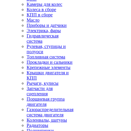
Камеры для колес
Колеса в сборе
КПП в сборе
Масло
Приборы и датчики
Электрика, фары
Гидравлическая
система
Рулевая, ступицы и
полуоси
Топливная система
Прокладки и сальники
Крепежные элементы
Крышки двигателя и
КПП
Рычаги, кулисы
Запчасти для
сцепления
Поршневая группа
двигателя
Газораспределительная
система двигателя
Коленвалы, шатуны
Радиаторы
Подшипники