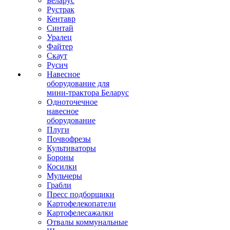
Беларус
Рустрак
Кентавр
Синтай
Уралец
Файтер
Скаут
Русич
Навесное
оборудование для
мини-трактора Беларус
Одноточечное
навесное
оборудование
Плуги
Почвофрезы
Культиваторы
Бороны
Косилки
Мульчеры
Грабли
Пресс подборщики
Картофелекопатели
Картофелесажалки
Отвалы коммунальные