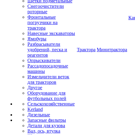
Щетки подметальные
Снегоочистители
роторные
Фронтальные
Ка
погрузчики на
трактора
Навесные экскаваторы
Ямобуры
Разбрасыватели
удобрений, песка и
Трактора
Минитрактора
реагентов
Опрыскиватели
Рассадопосадочные
машины
Измельчители веток
для тракторов
Другое
Оборудование для
футбольных полей
Сельскохозяйственные
Kerland
Дизельные
Запасные фильтры
Детали для кузова
Вал, ось, втулка