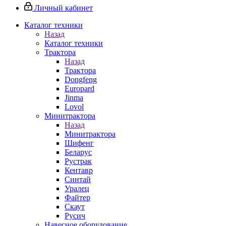
Личный кабинет
Каталог техники
Назад
Каталог техники
Трактора
Назад
Трактора
Dongfeng
Europard
Jinma
Lovol
Минитрактора
Назад
Минитрактора
Шифенг
Беларус
Рустрак
Кентавр
Синтай
Уралец
Файтер
Скаут
Русич
Навесное оборудование