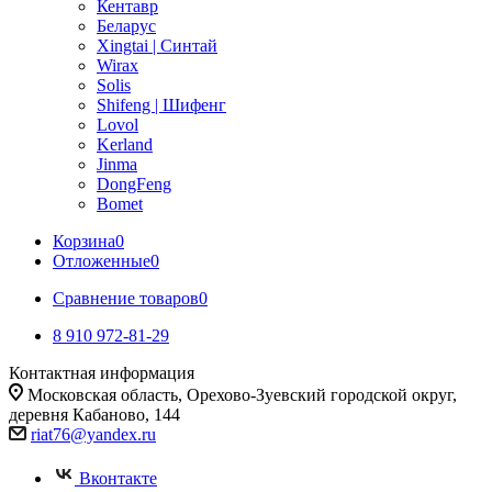
Кентавр
Беларус
Xingtai | Синтай
Wirax
Solis
Shifeng | Шифенг
Lovol
Kerland
Jinma
DongFeng
Bomet
Корзина
0
Отложенные
0
Сравнение товаров
0
8 910 972-81-29
Контактная информация
Московская область, Орехово-Зуевский городской округ,
деревня Кабаново, 144
riat76@yandex.ru
Вконтакте