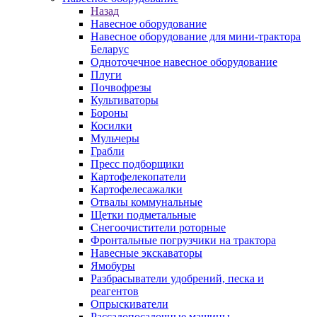
Назад
Навесное оборудование
Навесное оборудование для мини-трактора
Беларус
Одноточечное навесное оборудование
Плуги
Почвофрезы
Культиваторы
Бороны
Косилки
Мульчеры
Грабли
Пресс подборщики
Картофелекопатели
Картофелесажалки
Отвалы коммунальные
Щетки подметальные
Снегоочистители роторные
Фронтальные погрузчики на трактора
Навесные экскаваторы
Ямобуры
Разбрасыватели удобрений, песка и
реагентов
Опрыскиватели
Рассадопосадочные машины