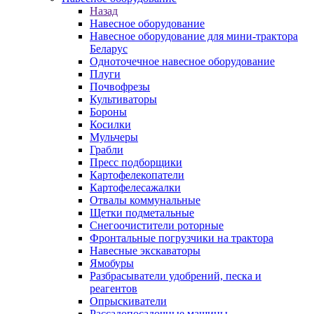
Назад
Навесное оборудование
Навесное оборудование для мини-трактора
Беларус
Одноточечное навесное оборудование
Плуги
Почвофрезы
Культиваторы
Бороны
Косилки
Мульчеры
Грабли
Пресс подборщики
Картофелекопатели
Картофелесажалки
Отвалы коммунальные
Щетки подметальные
Снегоочистители роторные
Фронтальные погрузчики на трактора
Навесные экскаваторы
Ямобуры
Разбрасыватели удобрений, песка и
реагентов
Опрыскиватели
Рассадопосадочные машины