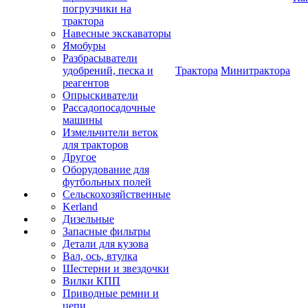
погрузчики на
трактора
Навесные экскаваторы
Ямобуры
Разбрасыватели
удобрений, песка и
Трактора
Минитрактора
реагентов
Опрыскиватели
Рассадопосадочные
машины
Измельчители веток
для тракторов
Другое
Оборудование для
футбольных полей
Сельскохозяйственные
Kerland
Дизельные
Запасные фильтры
Детали для кузова
Вал, ось, втулка
Шестерни и звездочки
Вилки КПП
Приводные ремни и
цепи