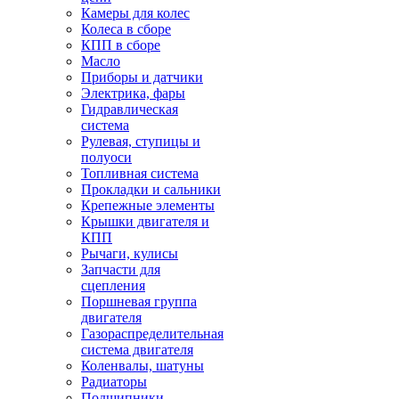
Камеры для колес
Колеса в сборе
КПП в сборе
Масло
Приборы и датчики
Электрика, фары
Гидравлическая
система
Рулевая, ступицы и
полуоси
Топливная система
Прокладки и сальники
Крепежные элементы
Крышки двигателя и
КПП
Рычаги, кулисы
Запчасти для
сцепления
Поршневая группа
двигателя
Газораспределительная
система двигателя
Коленвалы, шатуны
Радиаторы
Подшипники