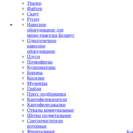
Уралец
Файтер
Скаут
Русич
Навесное
оборудование для
мини-трактора Беларус
Одноточечное
навесное
оборудование
Плуги
Почвофрезы
Культиваторы
Бороны
Косилки
Мульчеры
Грабли
Пресс подборщики
Картофелекопатели
Картофелесажалки
Отвалы коммунальные
Щетки подметальные
Снегоочистители
роторные
Фронтальные
Ка