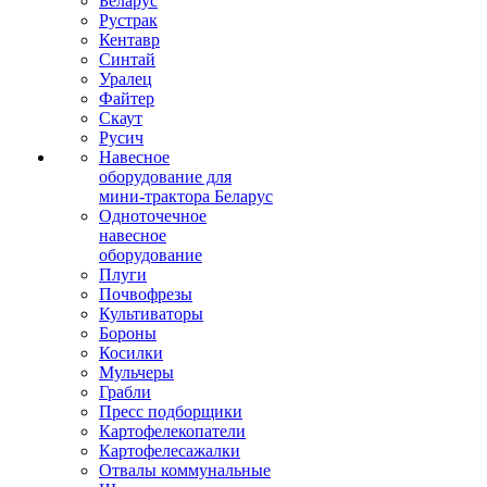
Беларус
Рустрак
Кентавр
Синтай
Уралец
Файтер
Скаут
Русич
Навесное
оборудование для
мини-трактора Беларус
Одноточечное
навесное
оборудование
Плуги
Почвофрезы
Культиваторы
Бороны
Косилки
Мульчеры
Грабли
Пресс подборщики
Картофелекопатели
Картофелесажалки
Отвалы коммунальные