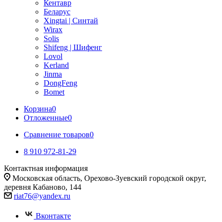
Кентавр
Беларус
Xingtai | Синтай
Wirax
Solis
Shifeng | Шифенг
Lovol
Kerland
Jinma
DongFeng
Bomet
Корзина
0
Отложенные
0
Сравнение товаров
0
8 910 972-81-29
Контактная информация
Московская область, Орехово-Зуевский городской округ,
деревня Кабаново, 144
riat76@yandex.ru
Вконтакте