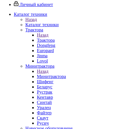
Личный кабинет
Каталог техники
Назад
Каталог техники
Трактора
Назад
Трактора
Dongfeng
Europard
Jinma
Lovol
Минитрактора
Назад
Минитрактора
Шифенг
Беларус
Рустрак
Кентавр
Синтай
Уралец
Файтер
Скаут
Русич
Навесное оборудование