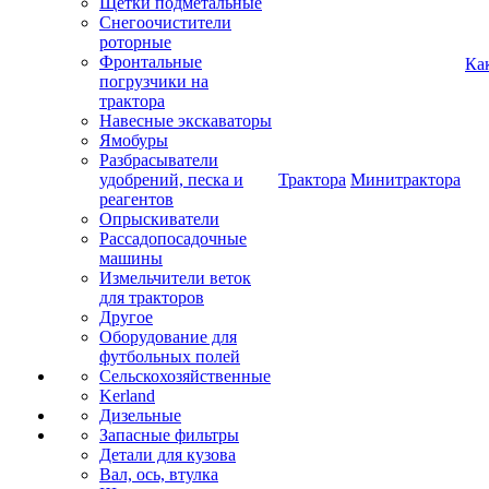
Щетки подметальные
Снегоочистители
роторные
Фронтальные
Ка
погрузчики на
трактора
Навесные экскаваторы
Ямобуры
Разбрасыватели
удобрений, песка и
Трактора
Минитрактора
реагентов
Опрыскиватели
Рассадопосадочные
машины
Измельчители веток
для тракторов
Другое
Оборудование для
футбольных полей
Сельскохозяйственные
Kerland
Дизельные
Запасные фильтры
Детали для кузова
Вал, ось, втулка