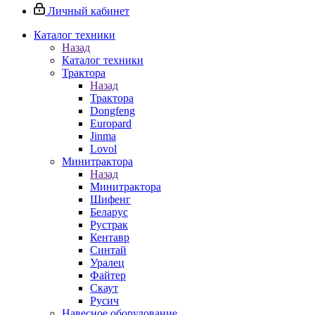
Личный кабинет
Каталог техники
Назад
Каталог техники
Трактора
Назад
Трактора
Dongfeng
Europard
Jinma
Lovol
Минитрактора
Назад
Минитрактора
Шифенг
Беларус
Рустрак
Кентавр
Синтай
Уралец
Файтер
Скаут
Русич
Навесное оборудование