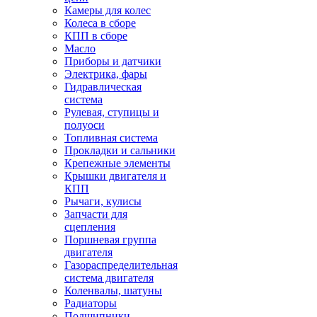
Камеры для колес
Колеса в сборе
КПП в сборе
Масло
Приборы и датчики
Электрика, фары
Гидравлическая
система
Рулевая, ступицы и
полуоси
Топливная система
Прокладки и сальники
Крепежные элементы
Крышки двигателя и
КПП
Рычаги, кулисы
Запчасти для
сцепления
Поршневая группа
двигателя
Газораспределительная
система двигателя
Коленвалы, шатуны
Радиаторы
Подшипники