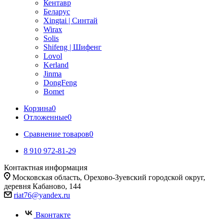
Кентавр
Беларус
Xingtai | Синтай
Wirax
Solis
Shifeng | Шифенг
Lovol
Kerland
Jinma
DongFeng
Bomet
Корзина
0
Отложенные
0
Сравнение товаров
0
8 910 972-81-29
Контактная информация
Московская область, Орехово-Зуевский городской округ,
деревня Кабаново, 144
riat76@yandex.ru
Вконтакте