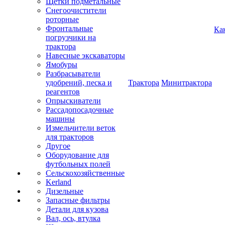
Щетки подметальные
Снегоочистители
роторные
Фронтальные
Ка
погрузчики на
трактора
Навесные экскаваторы
Ямобуры
Разбрасыватели
удобрений, песка и
Трактора
Минитрактора
реагентов
Опрыскиватели
Рассадопосадочные
машины
Измельчители веток
для тракторов
Другое
Оборудование для
футбольных полей
Сельскохозяйственные
Kerland
Дизельные
Запасные фильтры
Детали для кузова
Вал, ось, втулка