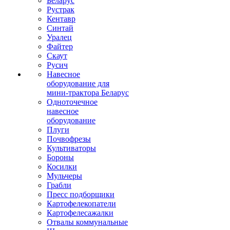
Беларус
Рустрак
Кентавр
Синтай
Уралец
Файтер
Скаут
Русич
Навесное
оборудование для
мини-трактора Беларус
Одноточечное
навесное
оборудование
Плуги
Почвофрезы
Культиваторы
Бороны
Косилки
Мульчеры
Грабли
Пресс подборщики
Картофелекопатели
Картофелесажалки
Отвалы коммунальные