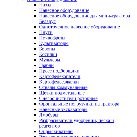
Назад
Навесное оборудование
Навесное оборудование для мини-трактора
Беларус
Одноточечное навесное оборудование
Плуги
Почвофрезы
Культиваторы
Бороны
Косилки
Мульчеры
Грабли
Пресс подборщики
Картофелекопатели
Картофелесажалки
Отвалы коммунальные
Щетки подметальные
Снегоочистители роторные
Фронтальные погрузчики на трактора
Навесные экскаваторы
Ямобуры
Разбрасыватели удобрений, песка и
реагентов
Опрыскиватели
Рассадопосадочные машины