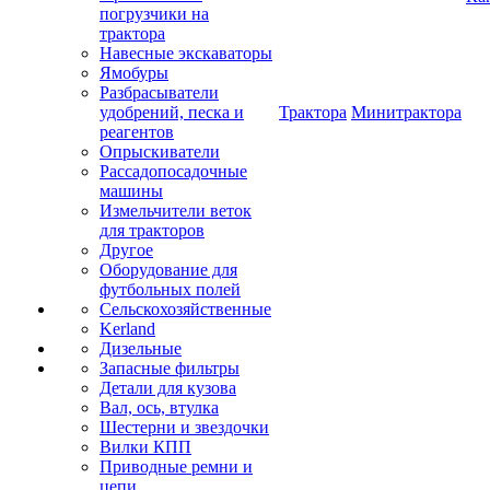
погрузчики на
трактора
Навесные экскаваторы
Ямобуры
Разбрасыватели
удобрений, песка и
Трактора
Минитрактора
реагентов
Опрыскиватели
Рассадопосадочные
машины
Измельчители веток
для тракторов
Другое
Оборудование для
футбольных полей
Сельскохозяйственные
Kerland
Дизельные
Запасные фильтры
Детали для кузова
Вал, ось, втулка
Шестерни и звездочки
Вилки КПП
Приводные ремни и
цепи