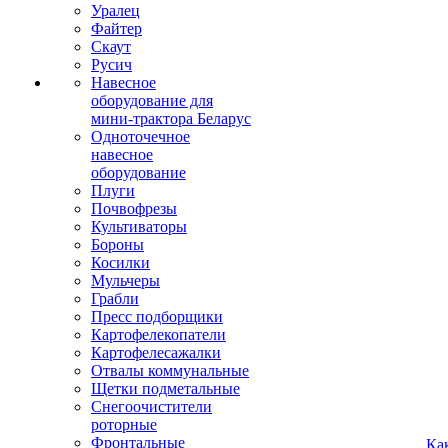
Уралец
Файтер
Скаут
Русич
Навесное
оборудование для
мини-трактора Беларус
Одноточечное
навесное
оборудование
Плуги
Почвофрезы
Культиваторы
Бороны
Косилки
Мульчеры
Грабли
Пресс подборщики
Картофелекопатели
Картофелесажалки
Отвалы коммунальные
Щетки подметальные
Снегоочистители
роторные
Фронтальные
Ка