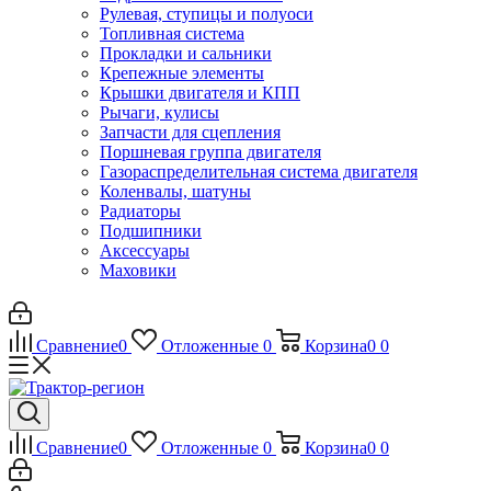
Рулевая, ступицы и полуоси
Топливная система
Прокладки и сальники
Крепежные элементы
Крышки двигателя и КПП
Рычаги, кулисы
Запчасти для сцепления
Поршневая группа двигателя
Газораспределительная система двигателя
Коленвалы, шатуны
Радиаторы
Подшипники
Аксессуары
Маховики
Сравнение
0
Отложенные
0
Корзина
0
0
Сравнение
0
Отложенные
0
Корзина
0
0