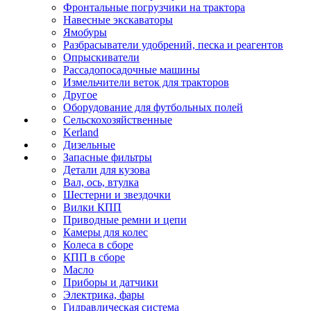
Фронтальные погрузчики на трактора
Навесные экскаваторы
Ямобуры
Разбрасыватели удобрений, песка и реагентов
Опрыскиватели
Рассадопосадочные машины
Измельчители веток для тракторов
Другое
Оборудование для футбольных полей
Сельскохозяйственные
Kerland
Дизельные
Запасные фильтры
Детали для кузова
Вал, ось, втулка
Шестерни и звездочки
Вилки КПП
Приводные ремни и цепи
Камеры для колес
Колеса в сборе
КПП в сборе
Масло
Приборы и датчики
Электрика, фары
Гидравлическая система