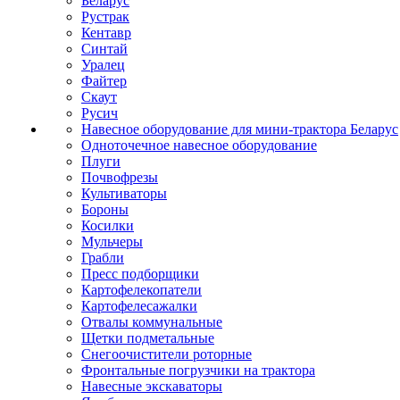
Беларус
Рустрак
Кентавр
Синтай
Уралец
Файтер
Скаут
Русич
Навесное оборудование для мини-трактора Беларус
Одноточечное навесное оборудование
Плуги
Почвофрезы
Культиваторы
Бороны
Косилки
Мульчеры
Грабли
Пресс подборщики
Картофелекопатели
Картофелесажалки
Отвалы коммунальные
Щетки подметальные
Снегоочистители роторные
Фронтальные погрузчики на трактора
Навесные экскаваторы