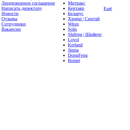
Лицензионное соглашение
Митракс
Написать директору
Кентавр
Ещё
Новости
Беларус
Отзывы
Xingtai | Синтай
Сотрудники
Wirax
Вакансии
Solis
Shifeng | Шифенг
Lovol
Kerland
Jinma
DongFeng
Bomet