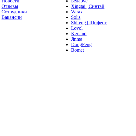
Новости
Беларус
Отзывы
Xingtai | Синтай
Сотрудники
Wirax
Вакансии
Solis
Shifeng | Шифенг
Lovol
Kerland
Jinma
DongFeng
Bomet