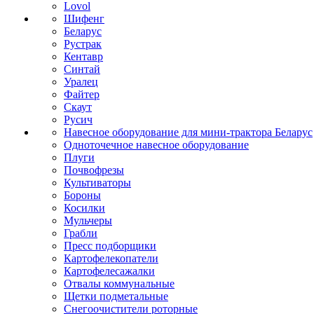
Lovol
Шифенг
Беларус
Рустрак
Кентавр
Синтай
Уралец
Файтер
Скаут
Русич
Навесное оборудование для мини-трактора Беларус
Одноточечное навесное оборудование
Плуги
Почвофрезы
Культиваторы
Бороны
Косилки
Мульчеры
Грабли
Пресс подборщики
Картофелекопатели
Картофелесажалки
Отвалы коммунальные
Щетки подметальные
Снегоочистители роторные