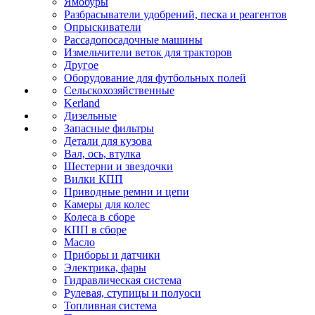
Ямобуры
Разбрасыватели удобрений, песка и реагентов
Опрыскиватели
Рассадопосадочные машины
Измельчители веток для тракторов
Другое
Оборудование для футбольных полей
Сельскохозяйственные
Kerland
Дизельные
Запасные фильтры
Детали для кузова
Вал, ось, втулка
Шестерни и звездочки
Вилки КПП
Приводные ремни и цепи
Камеры для колес
Колеса в сборе
КПП в сборе
Масло
Приборы и датчики
Электрика, фары
Гидравлическая система
Рулевая, ступицы и полуоси
Топливная система