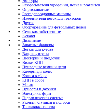
Ямобуры
Разбрасыватели удобрений, песка и реагентов
Опрыскиватели
Рассадопосадочные машины
Измельчители веток для тракторов
Другое
Оборудование для футбольных полей
Сельскохозяйственные
Kerland
Дизельные
Запасные фильтры
Детали для кузова
Вал, ось, втулка
Шестерни и звездочки
Вилки КПП
Приводные ремни и цепи
Камеры для колес
Колеса в сборе
КПП в сборе
Масло
Приборы и датчики
Электрика, фары
Гидравлическая система
Рулевая, ступицы и полуоси
Топливная система