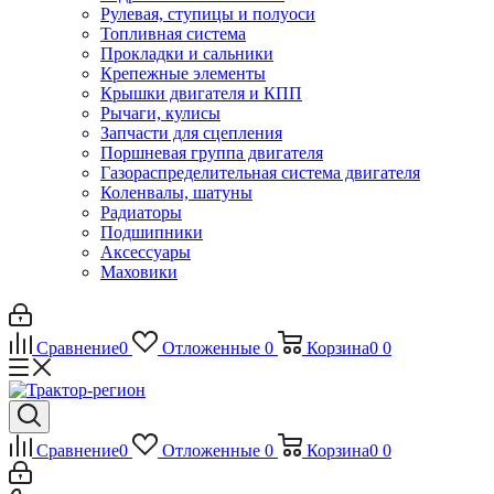
Рулевая, ступицы и полуоси
Топливная система
Прокладки и сальники
Крепежные элементы
Крышки двигателя и КПП
Рычаги, кулисы
Запчасти для сцепления
Поршневая группа двигателя
Газораспределительная система двигателя
Коленвалы, шатуны
Радиаторы
Подшипники
Аксессуары
Маховики
Сравнение
0
Отложенные
0
Корзина
0
0
Сравнение
0
Отложенные
0
Корзина
0
0