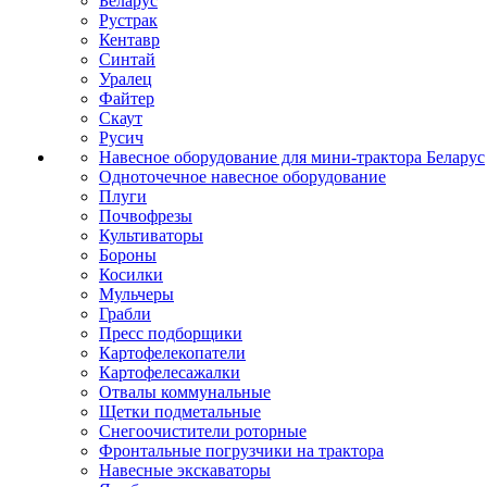
Беларус
Рустрак
Кентавр
Синтай
Уралец
Файтер
Скаут
Русич
Навесное оборудование для мини-трактора Беларус
Одноточечное навесное оборудование
Плуги
Почвофрезы
Культиваторы
Бороны
Косилки
Мульчеры
Грабли
Пресс подборщики
Картофелекопатели
Картофелесажалки
Отвалы коммунальные
Щетки подметальные
Снегоочистители роторные
Фронтальные погрузчики на трактора
Навесные экскаваторы