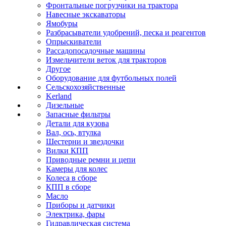
Фронтальные погрузчики на трактора
Навесные экскаваторы
Ямобуры
Разбрасыватели удобрений, песка и реагентов
Опрыскиватели
Рассадопосадочные машины
Измельчители веток для тракторов
Другое
Оборудование для футбольных полей
Сельскохозяйственные
Kerland
Дизельные
Запасные фильтры
Детали для кузова
Вал, ось, втулка
Шестерни и звездочки
Вилки КПП
Приводные ремни и цепи
Камеры для колес
Колеса в сборе
КПП в сборе
Масло
Приборы и датчики
Электрика, фары
Гидравлическая система