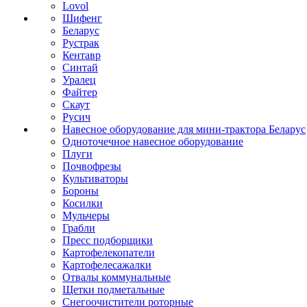
Lovol
Шифенг
Беларус
Рустрак
Кентавр
Синтай
Уралец
Файтер
Скаут
Русич
Навесное оборудование для мини-трактора Беларус
Одноточечное навесное оборудование
Плуги
Почвофрезы
Культиваторы
Бороны
Косилки
Мульчеры
Грабли
Пресс подборщики
Картофелекопатели
Картофелесажалки
Отвалы коммунальные
Щетки подметальные
Снегоочистители роторные