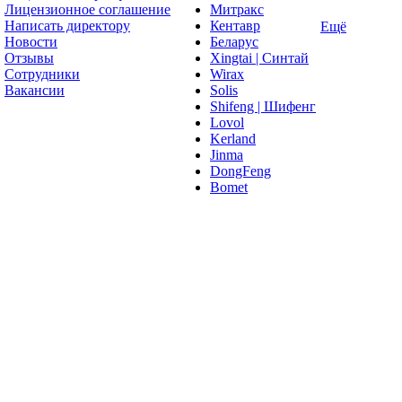
Лицензионное соглашение
Митракс
Написать директору
Кентавр
Ещё
Новости
Беларус
Отзывы
Xingtai | Синтай
Сотрудники
Wirax
Вакансии
Solis
Shifeng | Шифенг
Lovol
Kerland
Jinma
DongFeng
Bomet