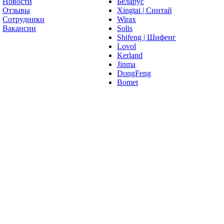
Новости
Беларус
Отзывы
Xingtai | Синтай
Сотрудники
Wirax
Вакансии
Solis
Shifeng | Шифенг
Lovol
Kerland
Jinma
DongFeng
Bomet