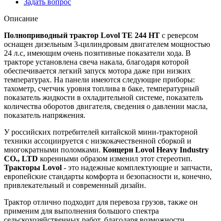
Задать вопрос
Описание
Полноприводный трактор Lovol TE 244 HT
с реверсом
оснащен дизельным 3-цилиндровым двигателем мощностью
24 л.с, имеющим очень позитивные показатели хода. В
тракторе установлена свеча накала, благодаря которой
обеспечивается легкий запуск мотора даже при низких
температурах. На панели имеются следующие приборы:
тахометр, счетчик уровня топлива в баке, температурный
показатель жидкости в охладительной системе, показатель
количества оборотов двигателя, сведения о давлении масла,
показатель напряжения.
У российских потребителей китайской мини-тракторной
техники ассоциируется с низкокачественной сборкой и
многократными поломками.
Концерн Lovol Heavy Industry
CO., LTD
коренными образом изменил этот стереотип.
Тракторы Lovol
- это надежные комплектующие и запчасти,
европейские стандарты комфорта и безопасности и, конечно,
привлекательный и современный дизайн.
Трактор отлично подходит для перевоза грузов, также он
применим для выполнения большого спектра
сельскохозяйственных работ, благодаря возможности