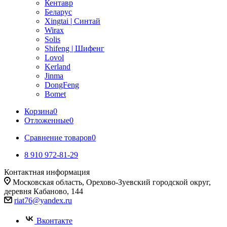
Кентавр
Беларус
Xingtai | Синтай
Wirax
Solis
Shifeng | Шифенг
Lovol
Kerland
Jinma
DongFeng
Bomet
Корзина
0
Отложенные
0
Сравнение товаров
0
8 910 972-81-29
Контактная информация
Московская область, Орехово-Зуевский городской округ,
деревня Кабаново, 144
riat76@yandex.ru
Вконтакте