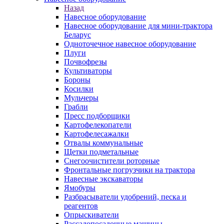
Назад
Навесное оборудование
Навесное оборудование для мини-трактора
Беларус
Одноточечное навесное оборудование
Плуги
Почвофрезы
Культиваторы
Бороны
Косилки
Мульчеры
Грабли
Пресс подборщики
Картофелекопатели
Картофелесажалки
Отвалы коммунальные
Щетки подметальные
Снегоочистители роторные
Фронтальные погрузчики на трактора
Навесные экскаваторы
Ямобуры
Разбрасыватели удобрений, песка и
реагентов
Опрыскиватели
Рассадопосадочные машины