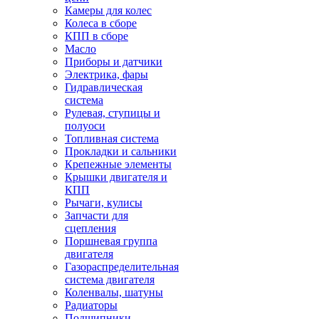
Камеры для колес
Колеса в сборе
КПП в сборе
Масло
Приборы и датчики
Электрика, фары
Гидравлическая
система
Рулевая, ступицы и
полуоси
Топливная система
Прокладки и сальники
Крепежные элементы
Крышки двигателя и
КПП
Рычаги, кулисы
Запчасти для
сцепления
Поршневая группа
двигателя
Газораспределительная
система двигателя
Коленвалы, шатуны
Радиаторы
Подшипники