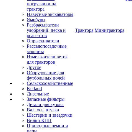
погрузчики на
трактора
Навесные экскаваторы
Ямобуры
Разбрасыватели
удобрений, песка и
Трактора
Минитрактора
реагентов
Опрыскиватели
Рассадопосадочные
машины
Измельчители веток
для тракторов
Другое
Оборудование для
футбольных полей
Сельскохозяйственные
Kerland
Дизельные
Запасные фильтры
Детали для кузова
Вал, ось, втулка
Шестерни и звездочки
Вилки КПП
Приводные ремни и
цепи