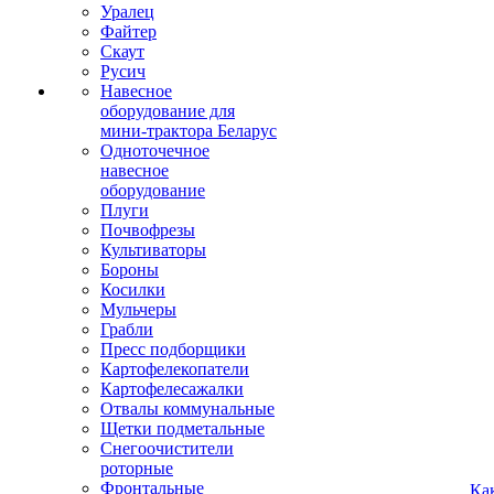
Уралец
Файтер
Скаут
Русич
Навесное
оборудование для
мини-трактора Беларус
Одноточечное
навесное
оборудование
Плуги
Почвофрезы
Культиваторы
Бороны
Косилки
Мульчеры
Грабли
Пресс подборщики
Картофелекопатели
Картофелесажалки
Отвалы коммунальные
Щетки подметальные
Снегоочистители
роторные
Фронтальные
Ка