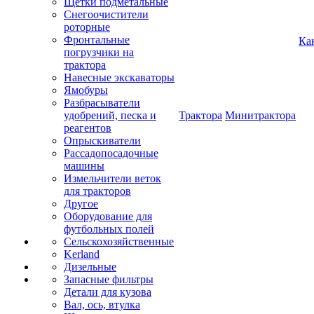
Щетки подметальные
Снегоочистители
роторные
Фронтальные
Ка
погрузчики на
трактора
Навесные экскаваторы
Ямобуры
Разбрасыватели
удобрений, песка и
Трактора
Минитрактора
реагентов
Опрыскиватели
Рассадопосадочные
машины
Измельчители веток
для тракторов
Другое
Оборудование для
футбольных полей
Сельскохозяйственные
Kerland
Дизельные
Запасные фильтры
Детали для кузова
Вал, ось, втулка