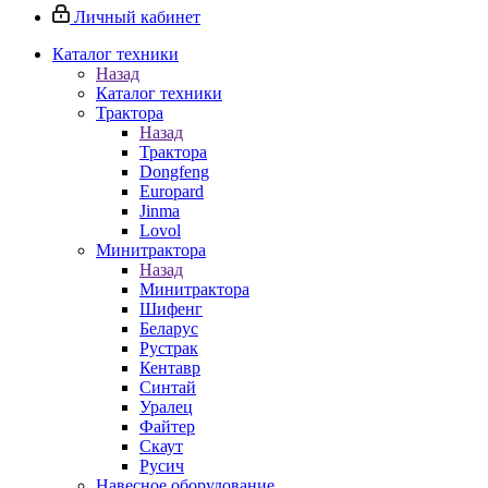
Личный кабинет
Каталог техники
Назад
Каталог техники
Трактора
Назад
Трактора
Dongfeng
Europard
Jinma
Lovol
Минитрактора
Назад
Минитрактора
Шифенг
Беларус
Рустрак
Кентавр
Синтай
Уралец
Файтер
Скаут
Русич
Навесное оборудование