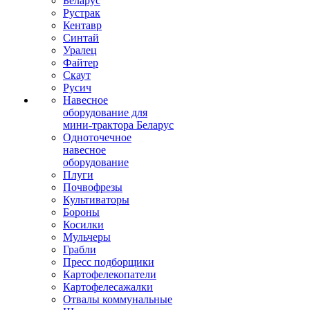
Беларус
Рустрак
Кентавр
Синтай
Уралец
Файтер
Скаут
Русич
Навесное
оборудование для
мини-трактора Беларус
Одноточечное
навесное
оборудование
Плуги
Почвофрезы
Культиваторы
Бороны
Косилки
Мульчеры
Грабли
Пресс подборщики
Картофелекопатели
Картофелесажалки
Отвалы коммунальные